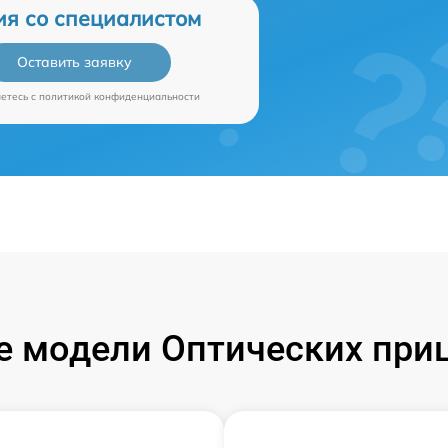
ия со специалистом
Оставить заявку
аетесь c
политикой конфиденциальности
 модели Оптических приц