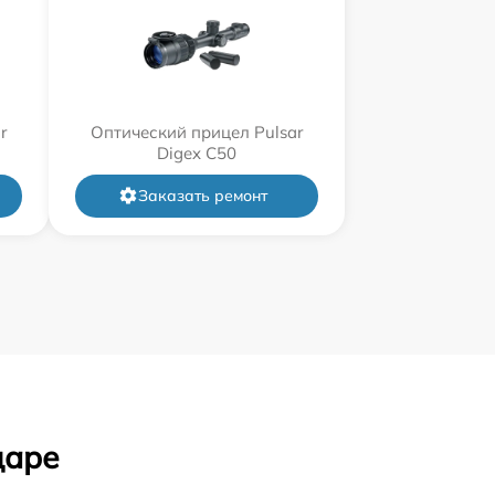
r
Оптический прицел Pulsar
Digex C50
Заказать ремонт
даре