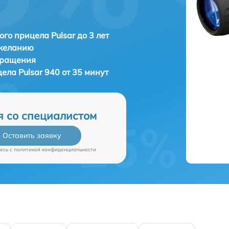
ого прицела Pulsar до 3 лет
 желанию
бращения
цела
Pulsar 940 от 35 минут
я со специалистом
Оставить заявку
есь c
политикой конфиденциальности