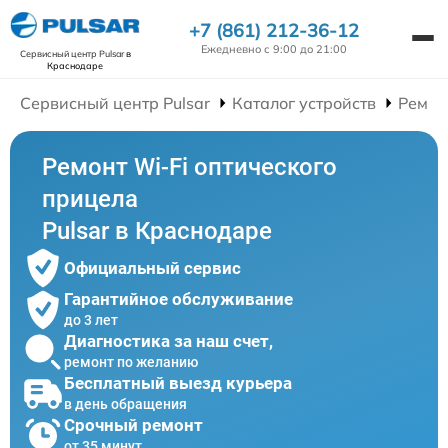
+7 (861) 212-36-12
Ежедневно с 9:00 до 21:00
Сервисный центр Pulsar
в
Краснодаре
Сервисный центр Pulsar
Каталог устройств
Ремон
Ремонт Wi-Fi оптического
прицела
Pulsar в Краснодаре
Официальный сервис
Гарантийное обслуживание
до 3 лет
Диагностика за наш счет,
ремонт по желанию
Бесплатный выезд курьера
в день обращения
Срочный ремонт
от 35 минут