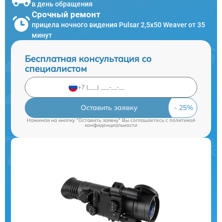
в день обращения
Срочный ремонт
прицела ночного видения Pulsar 2,5x50 Weaver от 35
минут
Бесплатная консультация со
специалистом
Оставить заявку
Нажимая на кнопку "Оставить заявку" Вы соглашаетесь c
политикой
конфиденциальности