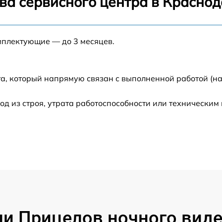
ва сервисного центра в Красно
от 60 мин
мплектующие — до 3 месяцев.
от 60 мин
от 60 мин
а, который напрямую связан с выполненной работой (на
 из строя, утрата работоспособности или техническим
от 60 мин
от 60 мин
от 60 мин
от 60 мин
 Прицелов ночного видени
от 60 мин