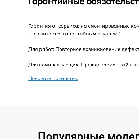
Гарантийные обязательст
Ремонт датчика синхроимпульсов
Гарантия от сервиса: на смонтированные ко
Калибровка и настройка тепловизора
Что считается гарантийным случаем?
Ремонт встроенного дальнометра и
Для работ: Повторное возникновение дефект
других устройств
Для комплектующих: Преждевременный выход
Замена ключей управления
Показать полностью
Ремонт цепи питания
Замена USB порта
Замена процессора
Популярные модели
Замена аккумулятора