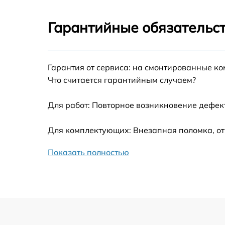
Ремонт оптики
Гарантийные обязательст
Ремонт датчика синхроимпульсов
Гарантия от сервиса: на смонтированные к
Калибровка и настройка тепловизора
Что считается гарантийным случаем?
Ремонт встроенного дальнометра и
Для работ: Повторное возникновение дефект
других устройств
Для комплектующих: Внезапная поломка, от
Замена ключей управления
Показать полностью
Ремонт цепи питания
Замена USB порта
Замена процессора