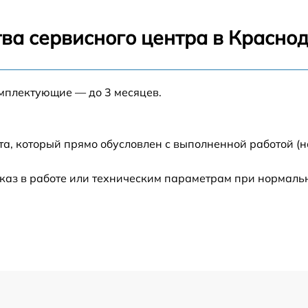
от 60 мин
ва сервисного центра в Красно
от 60 мин
омплектующие — до 3 месяцев.
от 60 мин
от 60 мин
а, который прямо обусловлен с выполненной работой (н
каз в работе или техническим параметрам при нормаль
от 60 мин
от 60 мин
от 60 мин
от 60 мин