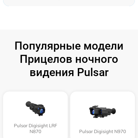
Популярные модели
Прицелов ночного
видения Pulsar
Pulsar Digisight LRF
N870
Pulsar Digisight N970