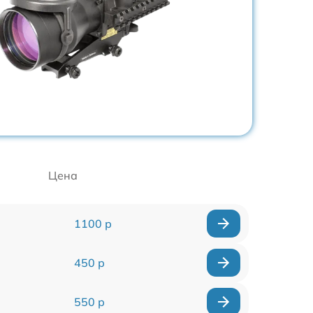
Цена
1100 р
450 р
550 р