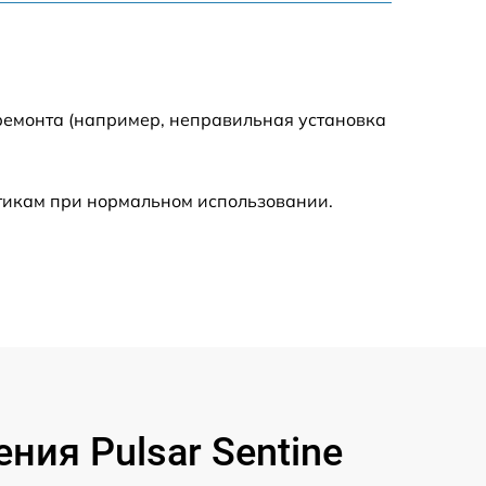
750 р
750 р
ремонта (например, неправильная установка
590 р
стикам при нормальном использовании.
1000 р
590 р
650 р
590 р
ия Pulsar Sentine
1250 р