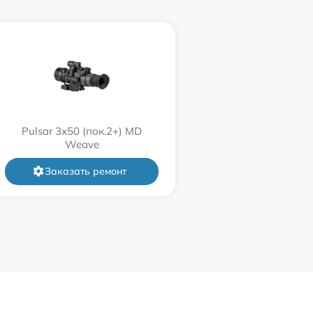
750 р
450 р
750 р
Pulsar 3x50 (пок.2+) MD
Weave
650 р
Заказать ремонт
650 р
590 р
450 р