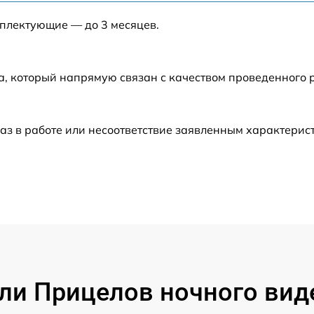
мплектующие — до 3 месяцев.
от 60 мин
от 60 мин
а, который напрямую связан с качеством проведенного 
от 60 мин
аз в работе или несоответствие заявленным характери
от 60 мин
от 60 мин
от 60 мин
от 60 мин
и Прицелов ночного виден
от 60 мин