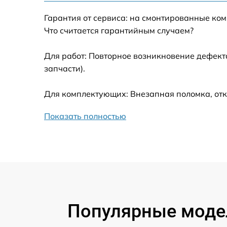
Гарантия от сервиса: на смонтированные ко
Калибровка и настройка тепловизора
Что считается гарантийным случаем?
Ремонт встроенного дальнометра и
Для работ: Повторное возникновение дефект
других устройств
запчасти).
Замена ключей управления
Для комплектующих: Внезапная поломка, отк
Ремонт цепи питания
Показать полностью
Замена USB порта
Замена процессора
Замена аккумулятора
Популярные модел
Замена корпуса