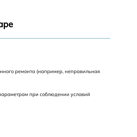
650 р
2000 р
аре
1550 р
750 р
750 р
енного ремонта (например, неправильная
590 р
 параметрам при соблюдении условий
1000 р
590 р