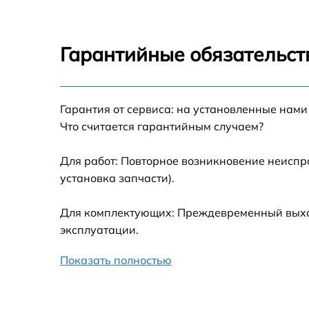
Восстановление питания
Ремонт оптики
Гарантийные обязательст
Ремонт датчика синхроимпульсов
Гарантия от сервиса: на установленные нами
Калибровка и настройка тепловизора
Что считается гарантийным случаем?
Ремонт встроенного дальнометра и
Для работ: Повторное возникновение неиспр
других устройств
установка запчасти).
Замена ключей управления
Для комплектующих: Преждевременный выход
эксплуатации.
Ремонт цепи питания
Показать полностью
Замена USB порта