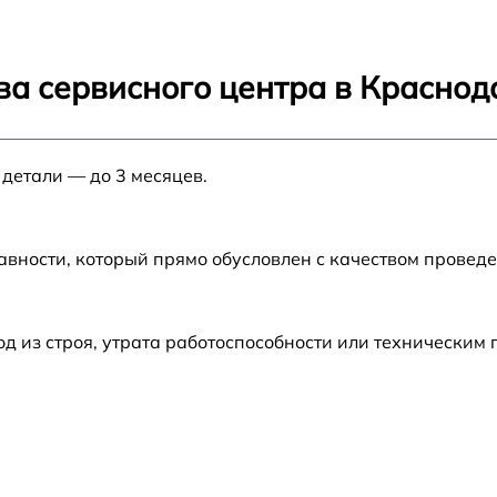
от 60 мин
от 60 мин
ва сервисного центра в Краснод
от 60 мин
 детали — до 3 месяцев.
от 60 мин
от 60 мин
авности, который прямо обусловлен с качеством провед
от 60 мин
 из строя, утрата работоспособности или техническим
от 60 мин
от 60 мин