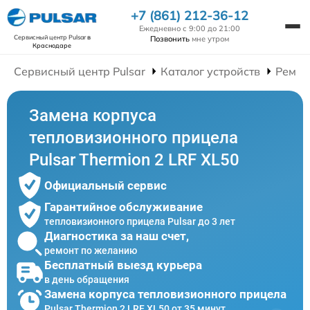
+7 (861) 212-36-12
Ежедневно с 9:00 до 21:00
Сервисный центр Pulsar
в
Позвонить
мне утром
Краснодаре
Сервисный центр Pulsar
Каталог устройств
Ремон
Замена корпуса
тепловизионного прицела
Pulsar Thermion 2 LRF XL50
Официальный сервис
Гарантийное обслуживание
тепловизионного прицела Pulsar до 3 лет
Диагностика за наш счет,
ремонт по желанию
Бесплатный выезд курьера
в день обращения
Замена корпуса тепловизионного прицела
Pulsar Thermion 2 LRF XL50 от 35 минут