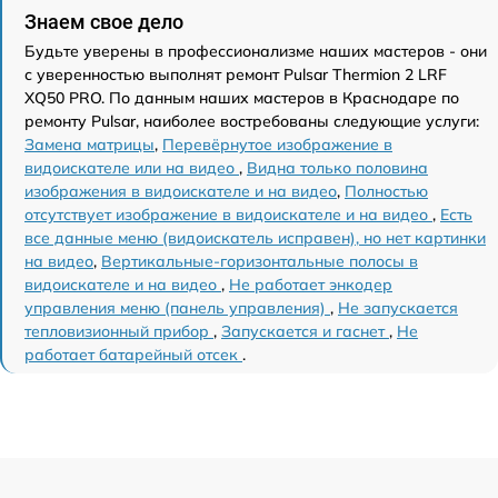
Знаем свое дело
Будьте уверены в профессионализме наших мастеров - они
с уверенностью выполнят ремонт Pulsar Thermion 2 LRF
XQ50 PRO. По данным наших мастеров в Краснодаре по
ремонту Pulsar, наиболее востребованы следующие услуги:
Замена матрицы
,
Перевёрнутое изображение в
видоискателе или на видео
,
Видна только половина
изображения в видоискателе и на видео
,
Полностью
отсутствует изображение в видоискателе и на видео
,
Есть
все данные меню (видоискатель исправен), но нет картинки
на видео
,
Вертикальные-горизонтальные полосы в
видоискателе и на видео
,
Не работает энкодер
управления меню (панель управления)
,
Не запускается
тепловизионный прибор
,
Запускается и гаснет
,
Не
работает батарейный отсек
.