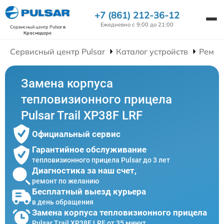
+7 (861) 212-36-12
Ежедневно с 9:00 до 21:00
Сервисный центр Pulsar
в
Краснодаре
Сервисный центр Pulsar
Каталог устройств
Ремон
Замена корпуса
тепловизионного прицела
Pulsar Trail XP38F LRF
Официальный сервис
Гарантийное обслуживание
тепловизионного прицела Pulsar до 3 лет
Диагностика за наш счет,
ремонт по желанию
Бесплатный выезд курьера
в день обращения
Замена корпуса тепловизионного прицела
Pulsar Trail XP38F LRF от 35 минут