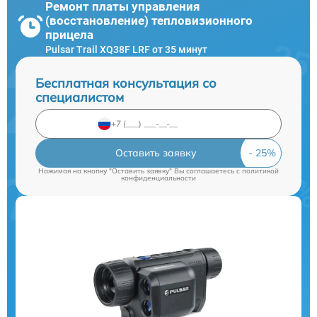
Ремонт платы управления
(восстановление) тепловизионного
прицела
Pulsar Trail XQ38F LRF от 35 минут
Бесплатная консультация со
специалистом
Оставить заявку
Нажимая на кнопку "Оставить заявку" Вы соглашаетесь c
политикой
конфиденциальности