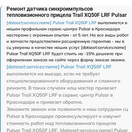
Ремонт датчика синхроимпульсов
тепловизионного прицела Trail XQ50F LRF Pulsar
[dataset:services:name] Pulsar Trail XQ50F LRF
выполняется в
нашем профильном сервис-центре Pulsar в Краснодаре
мастерами с огромным опытом - от 5 лет. На все виды работ
и запчасти предоставляем расширенную гарантию - мы в
сц уверены в качестве наших услуг. [dataset:services:name]
Pulsar Trail XQ50F LRF будет стоить на -15% дешевле при
оформлении заказа на сайте через форму заказа звонка.
[dataset:services:name] Pulsar Trail XQ50F LRF
выполняется на выезде, если не требует
специализированного оборудования и сложного
ремонта. В таких случаях наш мастер привезет
Pulsar Trail XQ50F LRF в сервис-центр Pulsar в
Краснодаре и привезет обратно.
Закажите звонок или позвоните и наш сотрудник сц
Pulsar в Краснодаре проконсультирует и озвучит
стоимость работ над тепловизионного прицела
Pulsar Trail XQ50F LRF. [dataset:services:name] Pulsar