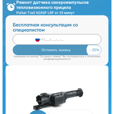
Ремонт датчика синхроимпульсов
тепловизионного прицела
Pulsar Trail XQ50F LRF от 35 минут
Бесплатная консультация со
специалистом
Оставить заявку
Нажимая на кнопку "Оставить заявку" Вы соглашаетесь c
политикой
конфиденциальности