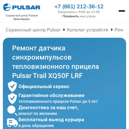
+7 (861) 212-36-12
Ежедневно с 9:00 до 21:00
Сервисный центр Pulsar
в
Позвонить
мне утром
Краснодаре
Сервисный центр Pulsar
Каталог устройств
Ремон
Ремонт датчика
синхроимпульсов
тепловизионного прицела
Pulsar Trail XQ50F LRF
Официальный сервис
Гарантийное обслуживание
тепловизионного прицела Pulsar до 3 лет
Диагностика за наш счет,
ремонт по желанию
Бесплатный выезд курьера
в день обращения