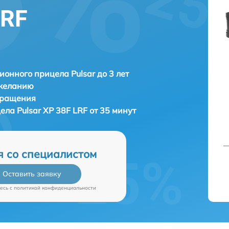
LRF
ионного прицела Pulsar до 3 лет
 желанию
бращения
цела
Pulsar XP 38F LRF от 35 минут
я со специалистом
Оставить заявку
есь c
политикой конфиденциальности