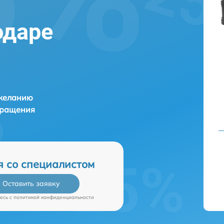
одаре
 желанию
бращения
я со специалистом
Оставить заявку
есь c
политикой конфиденциальности