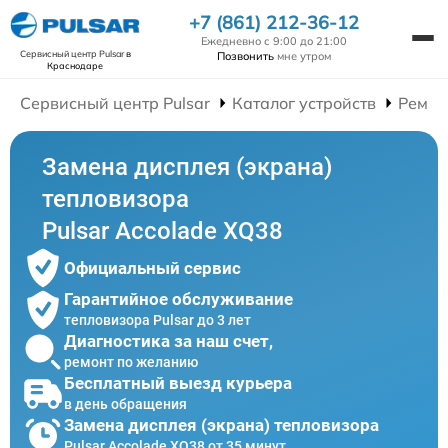
+7 (861) 212-36-12
Ежедневно с 9:00 до 21:00
Сервисный центр Pulsar
в
Позвонить
мне утром
Краснодаре
Сервисный центр Pulsar
Каталог устройств
Ремон
Замена дисплея (экрана)
тепловизора
Pulsar Accolade XQ38
Официальный сервис
Гарантийное обслуживание
тепловизора Pulsar до 3 лет
Диагностика за наш счет,
ремонт по желанию
Бесплатный выезд курьера
в день обращения
Замена дисплея (экрана) тепловизора
Pulsar Accolade XQ38 от 35 минут