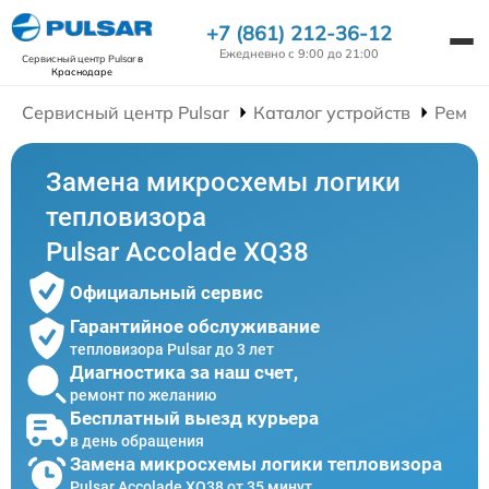
+7 (861) 212-36-12
Ежедневно с 9:00 до 21:00
Сервисный центр Pulsar
в
Краснодаре
Сервисный центр Pulsar
Каталог устройств
Ремон
Замена микросхемы логики
тепловизора
Pulsar Accolade XQ38
Официальный сервис
Гарантийное обслуживание
тепловизора Pulsar до 3 лет
Диагностика за наш счет,
ремонт по желанию
Бесплатный выезд курьера
в день обращения
Замена микросхемы логики тепловизора
Pulsar Accolade XQ38 от 35 минут