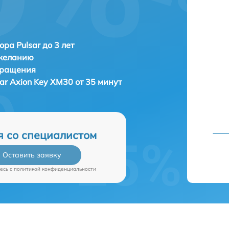
ора Pulsar до 3 лет
 желанию
бращения
sar Axion Key XM30 от 35 минут
я со специалистом
Оставить заявку
есь c
политикой конфиденциальности