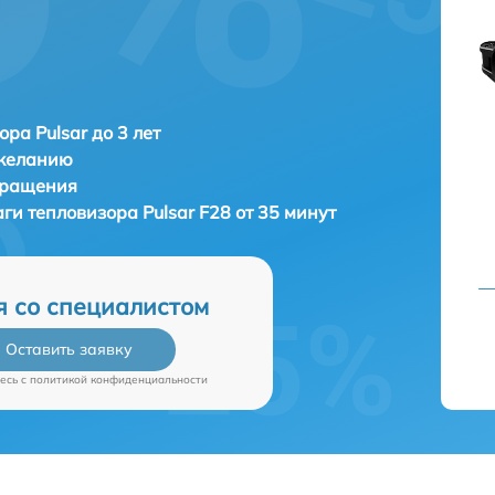
ора Pulsar до 3 лет
 желанию
бращения
аги тепловизора
Pulsar F28 от 35 минут
я со специалистом
Оставить заявку
есь c
политикой конфиденциальности