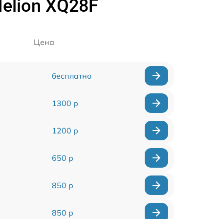
elion XQ28F
Цена
бесплатно
1300 р
1200 р
650 р
850 р
850 р