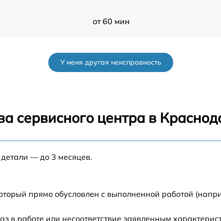
от 60 мин
от 60 мин
У меня другая неисправность
от 60 мин
от 60 мин
ва сервисного центра в Краснод
от 60 мин
 детали — до 3 месяцев.
от 60 мин
от 60 мин
который прямо обусловлен с выполненной работой (напр
от 60 мин
аз в работе или несоответствие заявленным характери