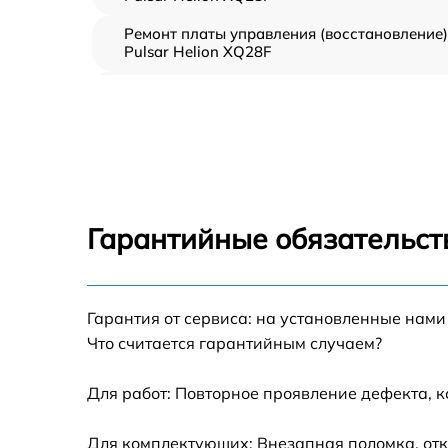
Ремонт платы управления (восстановление)
Pulsar Helion XQ28F
Прошивка (Обновление ПО) Pulsar Helion
XQ28F
Замена дисплея (экрана) Pulsar Helion
XQ28F
Замена корпуса Pulsar Helion XQ28F
Гарантийные обязательст
Замена аккумулятора Pulsar Helion XQ28F
Гарантия от сервиса: на установленные нами
Замена процессора Pulsar Helion XQ28F
Что считается гарантийным случаем?
Замена USB порта Pulsar Helion XQ28F
Для работ: Повторное проявление дефекта, 
Замена ключей управления Pulsar Helion
Для комплектующих: Внезапная поломка, отк
XQ28F