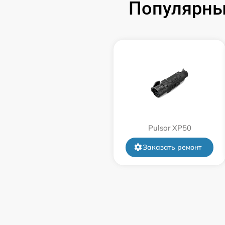
Популярные
Замена корпуса
Замена дисплея (экрана)
Прошивка (Обновление ПО)
Ремонт платы управления
(восстановление)
Pulsar XP50
Восстановление после попадания влаги
Заказать ремонт
Ремонт Wi-Fi
Ремонт разъема
Ремонт капиллярной трубки