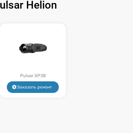
lsar Helion
1500 р
750 р
450 р
750 р
Pulsar XP38
850 р
Заказать ремонт
850 р
650 р
450 р