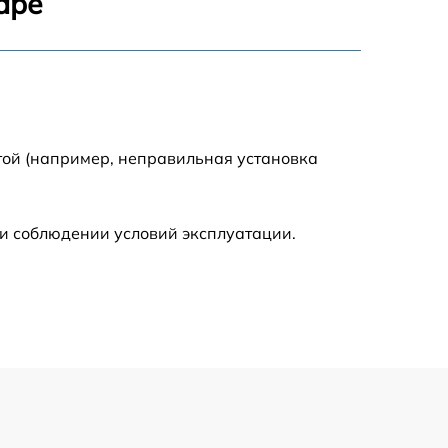
аре
900 р
750 р
той (например, неправильная установка
450 р
590 р
и соблюдении условий эксплуатации.
1200 р
650 р
850 р
700 р