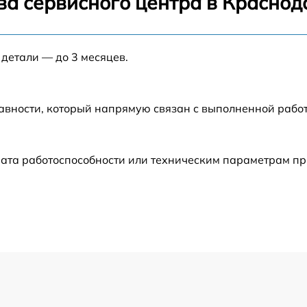
ва сервисного центра в Краснод
от 60 мин
 детали — до 3 месяцев.
от 60 мин
авности, который напрямую связан с выполненной рабо
от 60 мин
от 60 мин
ата работоспособности или техническим параметрам пр
от 60 мин
от 60 мин
от 60 мин
от 60 мин