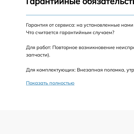
Гарантийные обязательст
Калибровка и настройка тепловизора
Гарантия от сервиса: на установленные нами
Ремонт встроенного дальнометра и
Что считается гарантийным случаем?
других устройств
Для работ: Повторное возникновение неиспр
Замена микросхемы логики
запчасти).
Замена ключей управления
Для комплектующих: Внезапная поломка, утр
Ремонт цепи питания
Показать полностью
Замена USB порта
Замена процессора
Замена аккумулятора