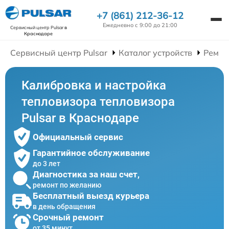
+7 (861) 212-36-12
Ежедневно с 9:00 до 21:00
Сервисный центр Pulsar
в
Краснодаре
Сервисный центр Pulsar
Каталог устройств
Ремон
Калибровка и настройка
тепловизора тепловизора
Pulsar в Краснодаре
Официальный сервис
Гарантийное обслуживание
до 3 лет
Диагностика за наш счет,
ремонт по желанию
Бесплатный выезд курьера
в день обращения
Срочный ремонт
от 35 минут