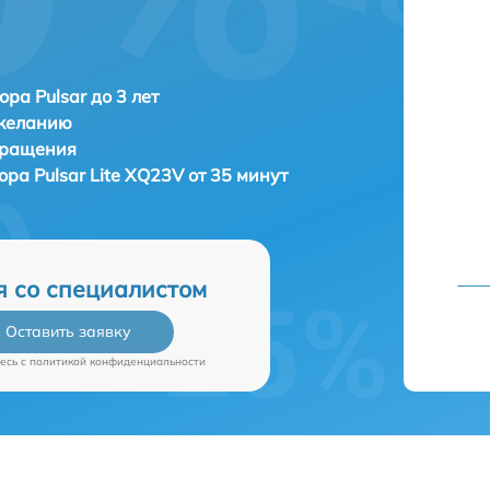
ора Pulsar до 3 лет
 желанию
бращения
зора
Pulsar Lite XQ23V от 35 минут
я со специалистом
Оставить заявку
есь c
политикой конфиденциальности