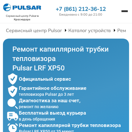
+7 (861) 212-36-12
Ежедневно с 9:00 до 21:00
Сервисный центр Pulsar
в
Краснодаре
Сервисный центр Pulsar
Каталог устройств
Ремон
Ремонт капиллярной трубки
тепловизора
Pulsar LRF XP50
Официальный сервис
Гарантийное обслуживание
тепловизора Pulsar до 3 лет
Диагностика за наш счет,
ремонт по желанию
Бесплатный выезд курьера
в день обращения
Ремонт капиллярной трубки тепловизора
Pulsar LRF XP50 от 35 минут