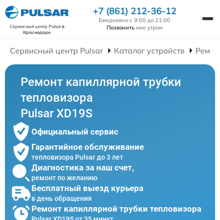
+7 (861) 212-36-12
Ежедневно с 9:00 до 21:00
Сервисный центр Pulsar
в
Позвонить
мне утром
Краснодаре
Сервисный центр Pulsar
Каталог устройств
Ремон
Ремонт капиллярной трубки
тепловизора
Pulsar XD19S
Официальный сервис
Гарантийное обслуживание
тепловизора Pulsar до 3 лет
Диагностика за наш счет,
ремонт по желанию
Бесплатный выезд курьера
в день обращения
Ремонт капиллярной трубки тепловизора
Pulsar XD19S от 35 минут