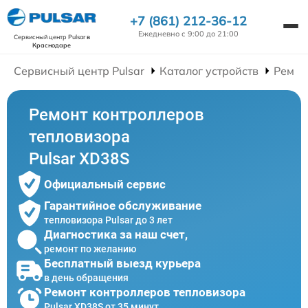
+7 (861) 212-36-12
Ежедневно с 9:00 до 21:00
Сервисный центр Pulsar
в
Краснодаре
Сервисный центр Pulsar
Каталог устройств
Ремон
Ремонт контроллеров
тепловизора
Pulsar XD38S
Официальный сервис
Гарантийное обслуживание
тепловизора Pulsar до 3 лет
Диагностика за наш счет,
ремонт по желанию
Бесплатный выезд курьера
в день обращения
Ремонт контроллеров тепловизора
Pulsar XD38S от 35 минут