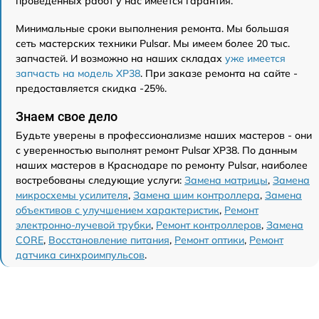
проведенных работ у нас имеется гарантия.
Минимальные сроки выполнения ремонта. Мы большая
сеть мастерских техники Pulsar. Мы имеем более 20 тыс.
запчастей. И возможно на наших складах
уже имеется
запчасть на модель XP38
. При заказе ремонта на сайте -
предоставляется скидка -25%.
Знаем свое дело
Будьте уверены в профессионализме наших мастеров - они
с уверенностью выполнят ремонт Pulsar XP38. По данным
наших мастеров в Краснодаре по ремонту Pulsar, наиболее
востребованы следующие услуги:
Замена матрицы
,
Замена
микросхемы усилителя
,
Замена шим контроллера
,
Замена
объективов с улучшением характеристик
,
Ремонт
электронно-лучевой трубки
,
Ремонт контроллеров
,
Замена
CORE
,
Восстановление питания
,
Ремонт оптики
,
Ремонт
датчика синхроимпульсов
.